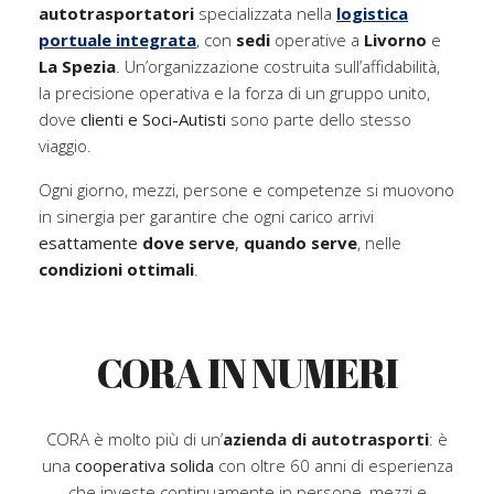
autotrasportatori
specializzata nella
logistica
portuale integrata
, con
sedi
operative a
Livorno
e
La Spezia
. Un’organizzazione costruita sull’affidabilità,
la precisione operativa e la forza di un gruppo unito,
dove
clienti e Soci-Autisti
sono parte dello stesso
viaggio.
Ogni giorno, mezzi, persone e competenze si muovono
in sinergia per garantire che ogni carico arrivi
esattamente
dove serve
,
quando serve
, nelle
condizioni ottimali
.
CORA IN NUMERI
CORA è molto più di un’
azienda di autotrasport
i
: è
una
cooperativa solida
con oltre 60 anni di esperienza
che investe continuamente in persone, mezzi e