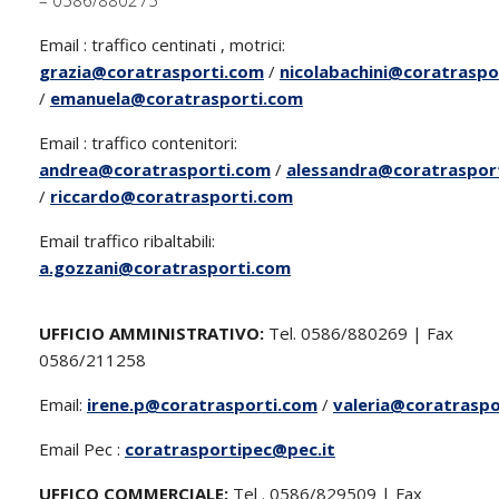
– 0586/880275
Email : traffico centinati , motrici:
grazia@coratrasporti.com
/
nicolabachini@coratraspo
/
emanuela@coratrasporti.com
Email : traffico contenitori:
andrea@coratrasporti.com
/
alessandra@coratraspor
/
riccardo@coratrasporti.com
Email traffico ribaltabili:
a.gozzani@coratrasporti.com
UFFICIO AMMINISTRATIVO:
Tel. 0586/880269 | Fax
0586/211258
Email:
irene.p@coratrasporti.com
/
valeria@coratraspo
Email Pec :
coratrasportipec@pec.it
UFFICO COMMERCIALE:
Tel . 0586/829509 | Fax